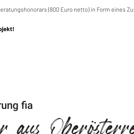
eratungshonorars (800 Euro netto) in Form eines Z
ojekt!
ung fia
r aus Oberösterre