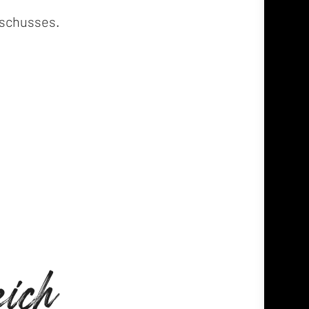
uschusses.
ich