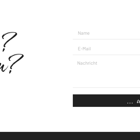
s?
n?
... 