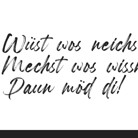
Wüst wos neich
Mechst wos wiss
Daun möd di!